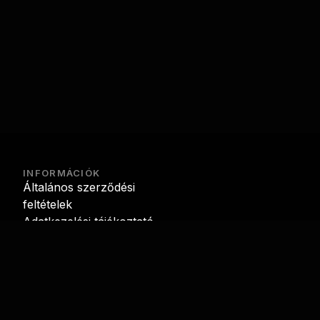
INFORMÁCIÓK
Általános szerződési
feltételek
Adatkezelési tájékoztató
Fizetés
Szállítás
Elérhetőségek
Adatkezelési beállítások