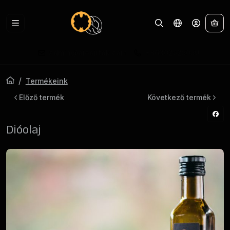
A 
admin@diobirtok.com
+36302525059
Termékeink
Előző termék
Következő termék
Dióolaj